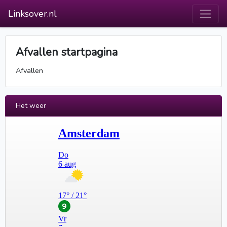
Linksover.nl
Afvallen startpagina
Afvallen
Het weer